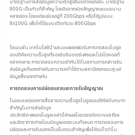
มาตรฐานการส่งข้อมูลความเร็วสูงขึ้นอย่างแข็งขัน. มาตรฐาน
800G เป็นก้าวที่สําคัญ โดยอิงจากช่องสัญญาณแบบขนาน
หลายช่อง โดยแต่ละช่องอยู่ที่ 200Gbps หรือใช้รูปแบบ
8x100G เพื่อให้ได้แบนด์วิดท์รวม 800Gbps
ไดเมนชั่น เทคโนโลยีนําเสนอแพลตฟอร์มการทดสอบโมดูล
ออปติคัลความเร็วสูงที่รองรับอินเทอร์เฟซและโปรโตคอลที่
หลากหลาย การทดสอบความเข้ากันได้ในสถานการณ์การรับ
ส่งข้อมูลที่แตกต่างกันสามารถทําได้ตามสถาปัตยกรรมศูนย์
ข้อมูลซึ้งแตกต่างกัน
การทดสอบการปล่อยแสงและการรับสัญญาณ
ในขอบเขตของการสื่อสารความเร็วสูงโมดูลออปติคัลมีบทบาท
สําคัญในการส่งข้อมูล
ประสิทธิภาพของโมดูลเหล่านี้ส่งผลโดยตรงต่อความเสถียร
และอัตราการถ่ายโอนข้อมูลของระบบทั้งหมด การทดสอบการ
ปล่อยและการรับแสงเป็นขั้นตอนสําคัญเพื่อให้แน่ใจว่าโม