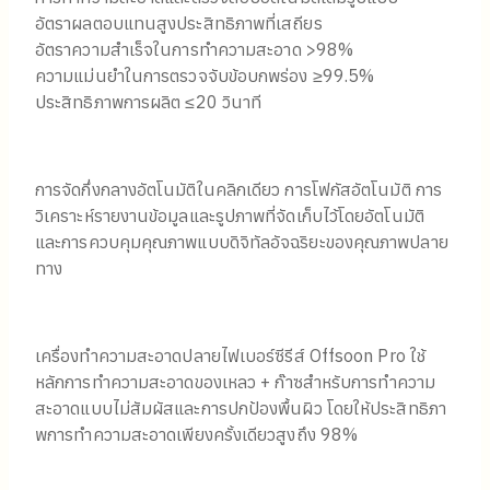
อัตราผลตอบแทนสูงประสิทธิภาพที่เสถียร
อัตราความสําเร็จในการทําความสะอาด >98%
ความแม่นยําในการตรวจจับข้อบกพร่อง ≥99.5%
ประสิทธิภาพการผลิต ≤20 วินาที
การจัดกึ่งกลางอัตโนมัติในคลิกเดียว การโฟกัสอัตโนมัติ การ
วิเคราะห์รายงานข้อมูลและรูปภาพที่จัดเก็บไว้โดยอัตโนมัติ
และการควบคุมคุณภาพแบบดิจิทัลอัจฉริยะของคุณภาพปลาย
ทาง
เครื่องทําความสะอาดปลายไฟเบอร์ซีรีส์ Offsoon Pro ใช้
หลักการทําความสะอาดของเหลว + ก๊าซสําหรับการทําความ
สะอาดแบบไม่สัมผัสและการปกป้องพื้นผิว โดยให้ประสิทธิภา
พการทําความสะอาดเพียงครั้งเดียวสูงถึง 98%