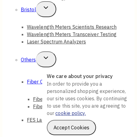
Toggle
Bristol
Child
Wavelength Meters Scientists Research
Menu
Wavelength Meters Transceiver Testing
Laser Spectrum Analyzers
Toggle
Others
Child
We care about your privacy
Menu
Toggle
Fiber Optic
In order to provide you a
Child
personalized shopping experience,
our site uses cookies. By continuing
Fiber Optic Patch Cord
Menu
to use this site, you are agreeing to
Fiber Optic Splitter
our
cookie policy.
FES Laser Safety Glasses
Accept Cookies