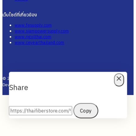
เว็บไซต์ที่เกี่ยวข้อง
www.fesupply.com
www.siampowersupply.com
www.rigolthai.com
www.ceyearthailand.com
© 2025 Thai Fiber Store - All Rights Reserved. Designed by KTn
Develop.
Share
Copy