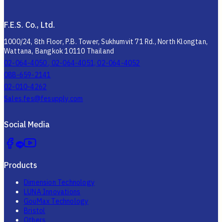
F.E.S. Co., Ltd.
1000/24, 8th Floor, P.B. Tower, Sukhumvit 71 Rd., North Klongtan,
Wattana, Bangkok 10110 Thailand
02-064-4050 , 02-064-4051, 02-064-4052
088-659-2141
02-010-4262
Sales.fes@fesupply.com
Social Media
Products
Dimension Technology
LUNA Innovations
GouMax Technology
Bristol
Others