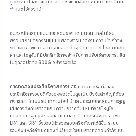
ดูลทํางานได้อย่างเสถียรและตรงตามข้อกําหนดทางเทคนิคที่
กําหนดไว้ล่วงหน้า
อุปกรณ์ทดสอบแบบแยกส่วนของ ไดเมนชั่น เทคโนโลยี
พร้อมสถาปัตยกรรมแบบแพลตฟอร์ม รองรับความไว กําลัง
ขับ แผนภาพตา และการทดสอบอื่นๆ อีกมากมาย ให้ความคุ้ม
ค่า และโซลูชันที่มีประสิทธิภาพสําหรับการปรับใช้สายการผลิต
โมดูลออปติคัล 800G อย่างรวดเร็ว
การทดสอบประสิทธิภาพทางแสง
ความน่าเชื่อถือของ
ประสิทธิภาพออปติคัลของพอร์ตโมดูลเป็นปัจจัยสําคัญที่ต้อง
พิจารณา ไดเมนชั่น เทคโนโลยี นําเสนอระบบทดสอบการสูญ
เสียการส่งคืนการสแกนความยาวคลื่นใหม่ที่ช่วยให้ผู้ใช้
ทดสอบการสูญเสียผลตอบแทนของอินเทอร์เฟซต่างๆ เช่น
LR4 และ SR4 ซึ่งช่วยให้ตรวจสอบผลิตภัณฑ์ได้ดีขึ้น ระบบ
รวมกับแหล่งกําเนิดแสงที่ปรับได้ช่วยในการทดสอบกําลังขับ