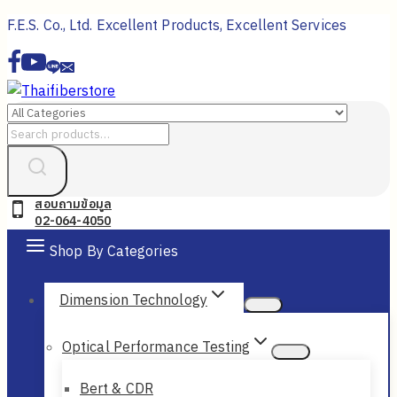
Skip
F.E.S. Co., Ltd. Excellent Products, Excellent Services
to
content
Search
for:
สอบถามข้อมูล
02-064-4050
Shop By Categories
Dimension Technology
Optical Performance Testing
Bert & CDR