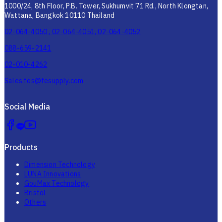
1000/24, 8th Floor, P.B. Tower, Sukhumvit 71 Rd., North Klongtan,
Wattana, Bangkok 10110 Thailand
02-064-4050 , 02-064-4051, 02-064-4052
088-659-2141
02-010-4262
Sales.fes@fesupply.com
Social Media
Products
Dimension Technology
LUNA Innovations
GouMax Technology
Bristol
Others