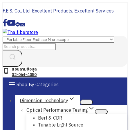
Skip
F.E.S. Co., Ltd. Excellent Products, Excellent Services
to
content
Search
for:
สอบถามข้อมูล
02-064-4050
Shop By Categories
Dimension Technology
Optical Performance Testing
Bert & CDR
Tunable Light Source