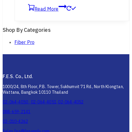
Read More
Shop By Categories
Fiber Pro
F.E.S. Co., Ltd.
1000/24, 8th Floor, P.B. Tower, Sukhumvit 71 Rd., North Klongtan,
Wattana, Bangkok 10110 Thailand
02-064-4050 , 02-064-4051, 02-064-4052
088-659-2141
02-010-4262
Sales.fes@fesupply.com