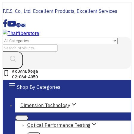
Skip
F.E.S. Co., Ltd. Excellent Products, Excellent Services
to
content
Search
for:
สอบถามข้อมูล
02-064-4050
Shop By Categories
Dimension Technology
Optical Performance Testing