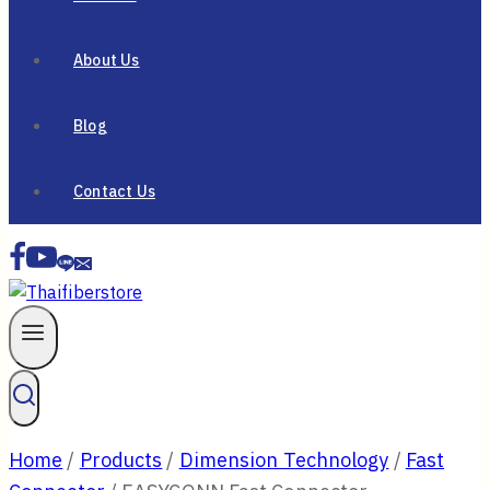
About Us
Blog
Contact Us
Home
/
Products
/
Dimension Technology
/
Fast