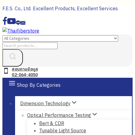
Skip
F.E.S. Co., Ltd. Excellent Products, Excellent Services
to
content
Search
for:
สอบถามข้อมูล
02-064-4050
Shop By Categories
Dimension Technology
Optical Performance Testing
Bert & CDR
Tunable Light Source