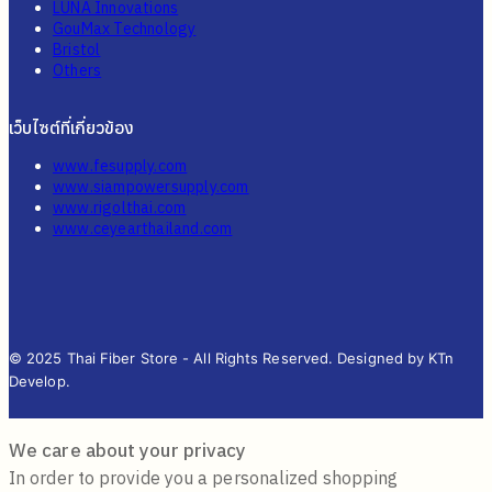
LUNA Innovations
GouMax Technology
Bristol
Others
เว็บไซต์ที่เกี่ยวข้อง
www.fesupply.com
www.siampowersupply.com
www.rigolthai.com
www.ceyearthailand.com
© 2025 Thai Fiber Store - All Rights Reserved. Designed by KTn
Develop.
We care about your privacy
In order to provide you a personalized shopping