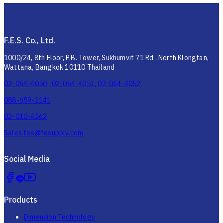
F.E.S. Co., Ltd.
1000/24, 8th Floor, P.B. Tower, Sukhumvit 71 Rd., North Klongtan,
Wattana, Bangkok 10110 Thailand
02-064-4050 , 02-064-4051, 02-064-4052
088-659-2141
02-010-4262
Sales.fes@fesupply.com
Social Media
Products
Dimension Technology