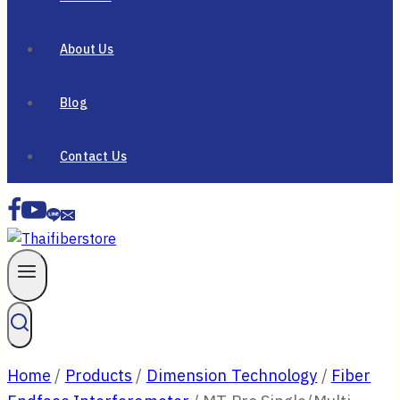
About Us
Blog
Contact Us
Home
/
Products
/
Dimension Technology
/
Fiber