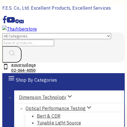
Skip
F.E.S. Co., Ltd. Excellent Products, Excellent Services
to
content
Search
for:
สอบถามข้อมูล
02-064-4050
Shop By Categories
Dimension Technology
Optical Performance Testing
Bert & CDR
Tunable Light Source