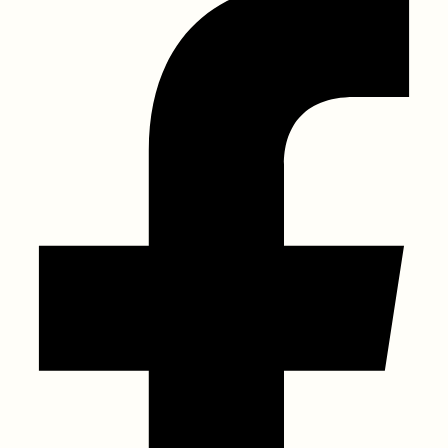
เว็บไซต์ที่เกี่ยวข้อง
www.fesupply.com
www.siampowersupply.com
www.rigolthai.com
www.ceyearthailand.com
© 2025 Thai Fiber Store - All Rights Reserved. Designed by KTn
Develop.
We care about your privacy
In order to provide you a personalized shopping
experience, our site uses cookies. By continuing to use
this site, you are agreeing to our
cookie policy.
Accept Cookies