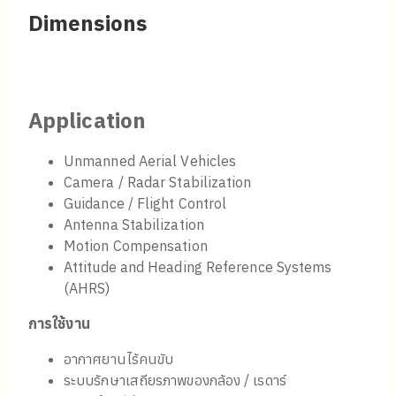
Description
FIBERPRO’s FI200P is a fiber-optic gyroscope
(FOG-based) Inertial Measurement Unit, with
higher performance parameters compared to the
FI200C. This model is suitable for applications
requiring heightened accruacy and performance in
various navigation-grade operations. The biggest
specification difference lies in its exceptional gyro
and accelerometer operating range which allows
the FI200P to be capable of applications into
stricter defense or aerospace applications.
คำอธิบาย
FIBERPRO รุ่น FI200P เป็นหน่วยวัดความเฉื่อย ที่ใช้