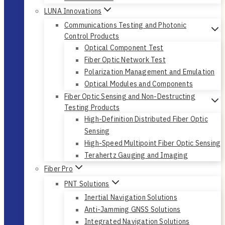
Optical Performance Testing
Bert & CDR
Tunable Light Source
Testing
Optical Loss
Automation
Endface Inspection
Fiber Endface Interferometer
3D Measurement
Insertion & Return Loss
OTDR
Cleaning
Concentricity Core Tuner
Engineering Applications
Fast Connector
LUNA Innovations