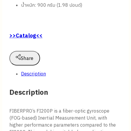
Servo Accelerometers
Gyro Angular Rate: > ±1,000 º/sec
Bias Repeatability( over temp. range) : ≤
0.5º/hr (1σ, RMS)
In-run Bias Stability: 0.03º/hr (typical, 1σ) ≤
0.05º/hr (max, 1σ)
Angle Random Walk : 0.025º/√hr (typical, 1σ)
Power Consumption: 5W @ 25℃ (< 12 W, @ –
40℃)
Input Voltage: + 5 V, ± 15 V
Lightweight Package: 900g (1.98 lbs)
หน่วยวัดความเฉื่อย
ไจโรสโคปใยแก้วนำแสงแบบ 3 แกน / แอคเซเลอโร
มิเตอร์แบบควอตซ์เซอร์โว 3 แกน
อัตราการหมุนเชิงมุมของไจโร: มากกว่า ±1,000°/
วินาที
ค่าการทำซ้ำของไบแอส (ตลอดช่วงอุณหภูมิ): ≤ 0.5°/
ชั่วโมง (1σ, RMS)