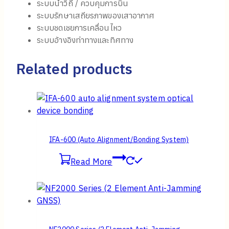
เทคโนโลยีไจโรสโคปใยแก้วนำแสงโดยมีสมรรถนะสูงกว่ารุ่น
FI200C รุ่นนี้เหมาะสำหรับงานที่ต้องการความแม่นยำและ
ประสิทธิภาพสูงในระดับงานนำร่อง ความแตกต่างด้านสเปกที่
สำคัญที่สุดอยู่ที่ช่วงการทำงานของไจโรและแอคเซเลอโร
มิเตอร์ที่โดดเด่นกว่า ทำให้ FI200P รองรับการใช้งานในงาน
ด้านกลาโหมหรืออากาศยานที่มีข้อกำหนดเข้มงวดมากยิ่งขึ้น
Dimensions
Application
Unmanned Aerial Vehicles
Camera / Radar Stabilization
Guidance / Flight Control
Antenna Stabilization