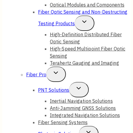
Child
Toggle
Optical Performance Testing
Menu
Child
Bert & CDR
Tunable Light Source
Menu
Testing
Optical Loss
Automation
Endface Inspection
Fiber Endface Interferometer
3D Measurement
Insertion & Return Loss
OTDR
Cleaning
Concentricity Core Tuner
Engineering Applications
Fast Connector
Toggle
LUNA Innovations