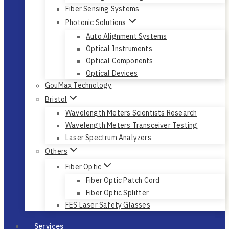
Communications Testing and Photonic
Control Products
Optical Component Test
Fiber Optic Network Test
Polarization Management and Emulation
Optical Modules and Components
Fiber Optic Sensing and Non-Destructing
Testing Products
High-Definition Distributed Fiber Optic
Sensing
High-Speed Multipoint Fiber Optic Sensing
Terahertz Gauging and Imaging
Fiber Pro
PNT Solutions