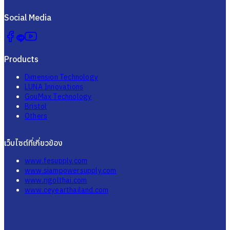
FI 210 (Inertial Measurement Unit)
Read More
FN 205 (INS/GNSS Receiver)
Read More
F.E.S. Co., Ltd.