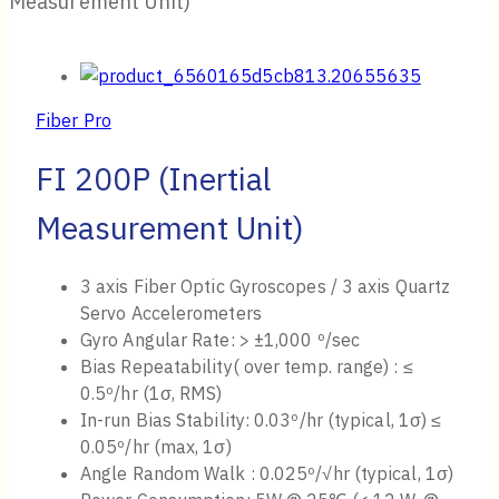
Fiber Optic
Fiber Optic Patch Cord
Fiber Optic Splitter
FES Laser Safety Glasses
Services
About Us
Blog
Contact Us