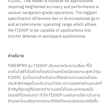
ความเสถียรของไบแอสระหว่างการทำงาน: 0.03°/
ชั่วโมง (ค่าทั่วไป, 1σ) และ ≤ 0.05°/ชั่วโมง (ค่าสูงสุด,
1σ)
ค่า Angle Random Walk: 0.025°/√ชั่วโมง (ค่า
ทั่วไป, 1σ)
การใช้พลังงาน: 5 วัตต์ ที่ 25°C (< 12 วัตต์ ที่ –40°C)
แรงดันไฟฟ้าขาเข้า: +5 โวลต์ และ ±15 โวลต์
น้ำหนัก: 900 กรัม (1.98 ปอนด์)
>>Catalog<<
Share
Description