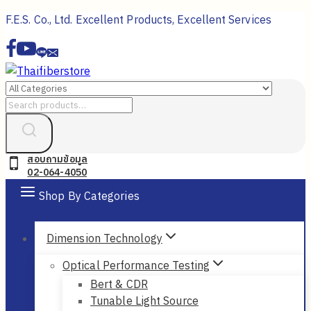
Skip
F.E.S. Co., Ltd. Excellent Products, Excellent Services
to
content
Search
for:
สอบถามข้อมูล
02-064-4050
Shop By Categories
Dimension Technology
Optical Performance Testing