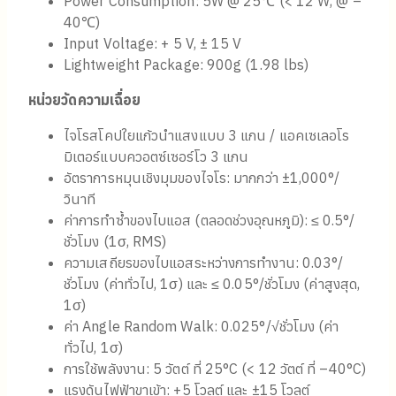
Home
/
Products
/
Fiber Pro
/
FI 200P (Inertial
Measurement Unit)
Fiber Pro
FI 200P (Inertial
Measurement Unit)
3 axis Fiber Optic Gyroscopes / 3 axis Quartz