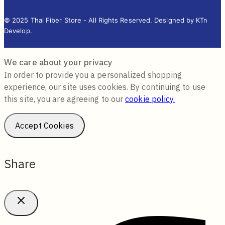
1000/24, 8th Floor, P.B. Tower, Sukhumvit 71 Rd., North Klongtan,
Wattana, Bangkok 10110 Thailand
02-064-4050 , 02-064-4051, 02-064-4052
088-659-2141
02-010-4262
Sales.fes@fesupply.com
Social Media
Products
Dimension Technology
LUNA Innovations
GouMax Technology
Bristol
Others