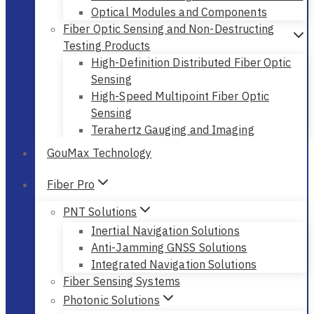
Control Products
Optical Component Test
Fiber Optic Network Test
Polarization Management and Emulation
Optical Modules and Components
Fiber Optic Sensing and Non-Destructing
Testing Products
High-Definition Distributed Fiber Optic
Sensing
High-Speed Multipoint Fiber Optic
Sensing
Terahertz Gauging and Imaging
GouMax Technology
Fiber Pro