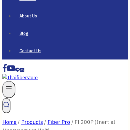
Inertial Navigation Solutions
Anti-Jamming GNSS Solutions
Integrated Navigation Solutions
Fiber Sensing Systems
Photonic Solutions
Auto Alignment Systems
Optical Instruments
Optical Components
Optical Devices
GouMax Technology
Bristol
Wavelength Meters Scientists Research
Wavelength Meters Transceiver Testing
Laser Spectrum Analyzers
Others