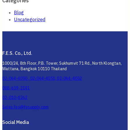
Categories
Blog
Uncategorized
F.E.S. Co., Ltd.
1000/24, 8th Floor, P.B. Tower, Sukhumvit 71 Rd., North Klongtan,
Wattana, Bangkok 10110 Thailand
02-064-4050 , 02-064-4051, 02-064-4052
088-659-2141
02-010-4262
Sales.fes@fesupply.com
Social Media