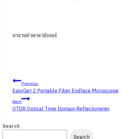
ตารางค่าพารามิเตอร์
Post
Previous
EasyGet 2 Portable Fiber Endface Microscope
Next
navigation
OTDR Optical Time Domain Reflectometer
Search
Search