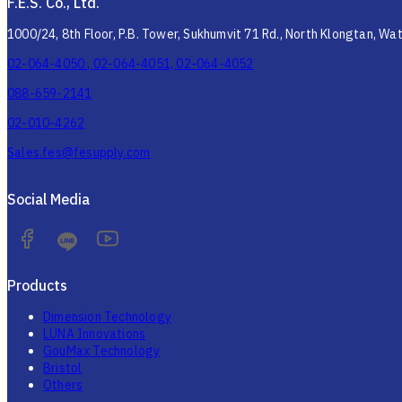
F.E.S. Co., Ltd.
1000/24, 8th Floor, P.B. Tower, Sukhumvit 71 Rd., North Klongtan, W
02-064-4050 , 02-064-4051, 02-064-4052
088-659-2141
02-010-4262
Sales.fes@fesupply.com
Social Media
Products
Dimension Technology
LUNA Innovations
GouMax Technology
Bristol
Others