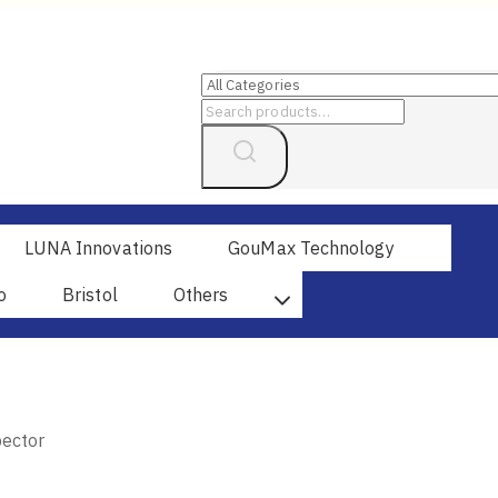
Search
for:
LUNA Innovations
GouMax Technology
o
Bristol
Others
pector