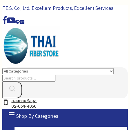
Skip
F.E.S. Co., Ltd. Excellent Products, Excellent Services
to
content
Search
for:
สอบถามข้อมูล
02-064-4050
Shop By Categories