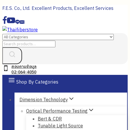
Skip
F.E.S. Co., Ltd. Excellent Products, Excellent Services
to
content
Search
for:
สอบถามข้อมูล
02-064-4050
Shop By Categories
Dimension Technology
Optical Performance Testing
Bert & CDR
Tunable Light Source