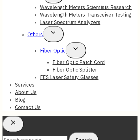
Child
Wavelength Meters Scientists Research
Wavelength Meters Transceiver Testing
Menu
Laser Spectrum Analyzers
Toggle
Others
Child
Toggle
Fiber Optic
Menu
Child
Fiber Optic Patch Cord
Fiber Optic Splitter
Menu
FES Laser Safety Glasses
Services
About Us
Blog
Contact Us
Search
Search