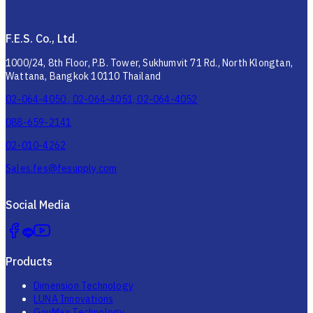
F.E.S. Co., Ltd.
1000/24, 8th Floor, P.B. Tower, Sukhumvit 71 Rd., North Klongtan,
Wattana, Bangkok 10110 Thailand
02-064-4050 , 02-064-4051, 02-064-4052
088-659-2141
02-010-4262
Sales.fes@fesupply.com
Social Media
Products
Dimension Technology
LUNA Innovations
GouMax Technology