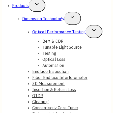
Toggle
Products
Child
Toggle
Dimension Technology
Menu
Child
Toggle
Optical Performance Testing
Menu
Child
Bert & CDR
Tunable Light Source
Menu
Testing
Optical Loss
Automation
Endface Inspection
Fiber Endface Interferometer
3D Measurement
Insertion & Return Loss
OTDR
Cleaning
Concentricity Core Tuner