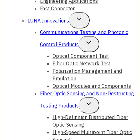
Engineering Applications
Fast Connector
Toggle
LUNA Innovations
Child
Communications Testing and Photonic
Menu
Toggle
Control Products
Child
Optical Component Test
Fiber Optic Network Test
Menu
Polarization Management and
Emulation
Optical Modules and Components
Fiber Optic Sensing and Non-Destructing
Toggle
Testing Products
Child
High-Definition Distributed Fiber
Optic Sensing
Menu
High-Speed Multipoint Fiber Optic
Sensing