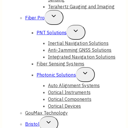
Terahertz Gauging and Imaging
Toggle
Fiber Pro
Child
Toggle
PNT Solutions
Menu
Child
Inertial Navigation Solutions
Anti-Jamming GNSS Solutions
Menu
Integrated Navigation Solutions
Fiber Sensing Systems
Toggle
Photonic Solutions
Child
Auto Alignment Systems
Optical Instruments
Menu
Optical Components
Optical Devices
GouMax Technology
Toggle
Bristol