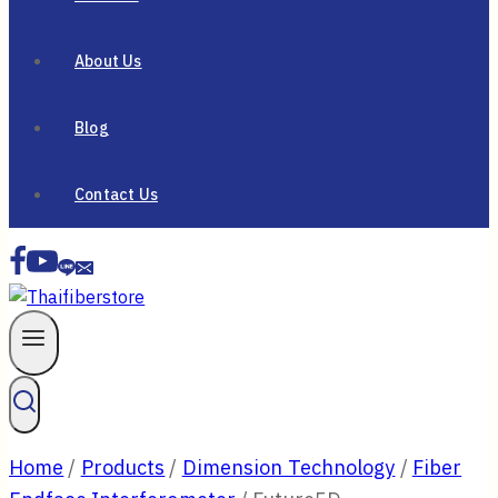
About Us
Blog
Contact Us
Home
/
Products
/
Dimension Technology
/
Fiber