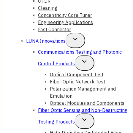
OTDR
Cleaning
Concentricity Core Tuner
Engineering Applications
Fast Connector
Toggle
LUNA Innovations
Child
Communications Testing and Photonic
Menu
Toggle
Control Products
Child
Optical Component Test
Fiber Optic Network Test
Menu
Polarization Management and
Emulation
Optical Modules and Components
Fiber Optic Sensing and Non-Destructing
Toggle
Testing Products
Child
High-Definition Distributed Fiber