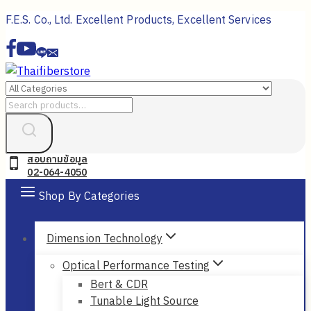
Skip
F.E.S. Co., Ltd. Excellent Products, Excellent Services
to
content
Search
for:
สอบถามข้อมูล
02-064-4050
Shop By Categories
Dimension Technology
Optical Performance Testing
Bert & CDR
Tunable Light Source