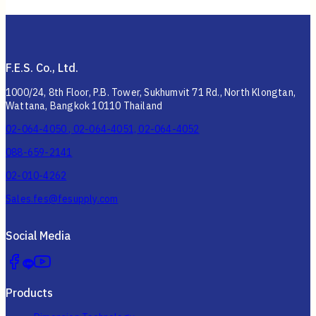
F.E.S. Co., Ltd.
1000/24, 8th Floor, P.B. Tower, Sukhumvit 71 Rd., North Klongtan,
Wattana, Bangkok 10110 Thailand
02-064-4050 , 02-064-4051, 02-064-4052
088-659-2141
02-010-4262
Sales.fes@fesupply.com
Social Media
Products