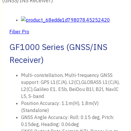
(GNSS/INS Receiver)
Fiber Pro
GF1000 Series (GNSS/INS
Receiver)
Multi-constellation, Multi-frequency GNSS
support: GPS L1(C/A), L2(C),GLOBASS L1(C/A),
L2(C),Galileo E1, E5b, BeiDou B1l, B2l, NavIC
L5, S-band
Position Accuracy: 1.1m(H), 1.8m(V)
(Standalone)
GNSS Angle Accuracy: Roll: 0.15 deg, Pitch:
0.15deg, Heading: 0.06deg