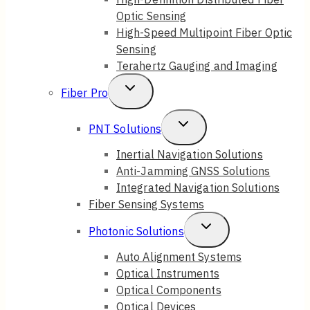
Optic Sensing
Menu
High-Speed Multipoint Fiber Optic
Sensing
Terahertz Gauging and Imaging
Toggle
Fiber Pro
Child
Toggle
PNT Solutions
Menu
Child
Inertial Navigation Solutions
Anti-Jamming GNSS Solutions
Menu
Integrated Navigation Solutions
Fiber Sensing Systems
Toggle
Photonic Solutions
Child
Auto Alignment Systems
Optical Instruments
Menu
Optical Components
Optical Devices