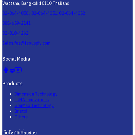
Wattana, Bangkok 10110 Thailand
02-064-4050 , 02-064-4051, 02-064-4052
088-659-2141
02-010-4262
Sales.fes@fesupply.com
Social Media
Products
Dimension Technology
LUNA Innovations
GouMax Technology
Bristol
Others
เว็บไซต์ที่เกี่ยวข้อง