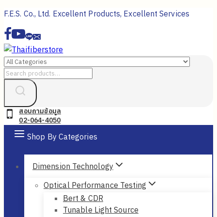
Skip
F.E.S. Co., Ltd. Excellent Products, Excellent Services
to
content
Search
for:
สอบถามข้อมูล
02-064-4050
Shop By Categories
Dimension Technology
Optical Performance Testing
Bert & CDR
Tunable Light Source