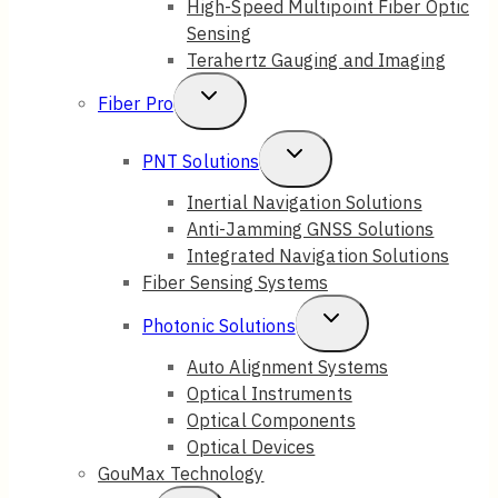
High-Speed Multipoint Fiber Optic
Sensing
Terahertz Gauging and Imaging
Toggle
Fiber Pro
Child
Toggle
PNT Solutions
Menu
Child
Inertial Navigation Solutions
Anti-Jamming GNSS Solutions
Menu
Integrated Navigation Solutions
Fiber Sensing Systems
Toggle
Photonic Solutions
Child
Auto Alignment Systems
Optical Instruments
Menu
Optical Components
Optical Devices
GouMax Technology