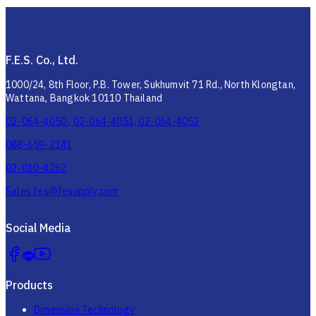
F.E.S. Co., Ltd.
1000/24, 8th Floor, P.B. Tower, Sukhumvit 71 Rd., North Klongtan,
Wattana, Bangkok 10110 Thailand
02-064-4050 , 02-064-4051, 02-064-4052
088-659-2141
02-010-4262
Sales.fes@fesupply.com
Social Media
Products
Dimension Technology