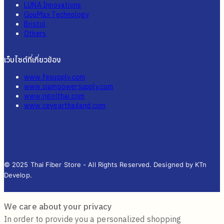
LUNA Innovations
GouMax Technology
Bristol
Others
เว็บไซต์ที่เกี่ยวข้อง
www.fesupply.com
www.siampowersupply.com
www.rigolthai.com
www.ceyearthailand.com
© 2025 Thai Fiber Store - All Rights Reserved. Designed by KTn
Develop.
We care about your privacy
In order to provide you a personalized shopping