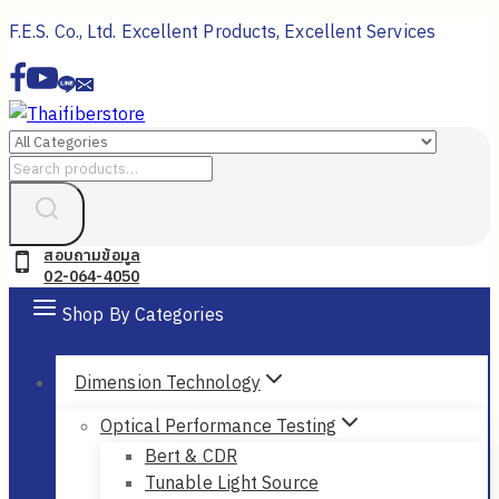
Skip
F.E.S. Co., Ltd. Excellent Products, Excellent Services
to
content
Search
for:
สอบถามข้อมูล
02-064-4050
Shop By Categories
Dimension Technology
Optical Performance Testing
Bert & CDR
Tunable Light Source