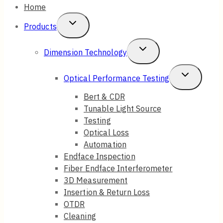
Home
Toggle
Products
Child
Toggle
Dimension Technology
Menu
Child
Toggle
Optical Performance Testing
Menu
Child
Bert & CDR
Tunable Light Source
Menu
Testing
Optical Loss
Automation
Endface Inspection
Fiber Endface Interferometer
3D Measurement
Insertion & Return Loss
OTDR
Cleaning