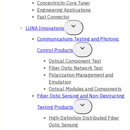
Concentricity Core Tuner
Engineering Applications
Fast Connector
Toggle
LUNA Innovations
Child
Communications Testing and Photonic
Menu
Toggle
Control Products
Child
Optical Component Test
Fiber Optic Network Test
Menu
Polarization Management and
Emulation
Optical Modules and Components
Fiber Optic Sensing and Non-Destructing
Toggle
Testing Products
Child
High-Definition Distributed Fiber
Optic Sensing
Menu