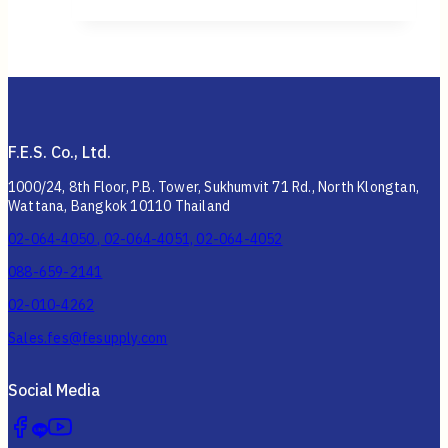
F.E.S. Co., Ltd.
1000/24, 8th Floor, P.B. Tower, Sukhumvit 71 Rd., North Klongtan,
Wattana, Bangkok 10110 Thailand
02-064-4050 , 02-064-4051, 02-064-4052
088-659-2141
02-010-4262
Sales.fes@fesupply.com
Social Media