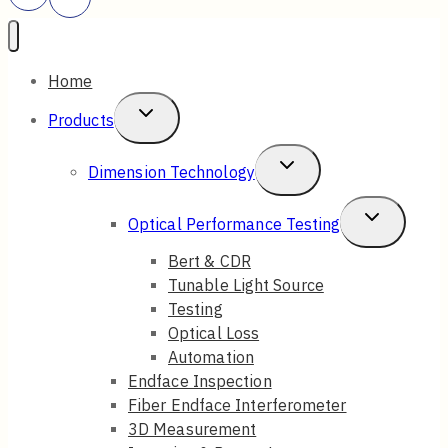
Home
Toggle
Products
Child
Toggle
Dimension Technology
Menu
Child
Toggle
Optical Performance Testing
Menu
Child
Bert & CDR
Tunable Light Source
Menu
Testing
Optical Loss
Automation
Endface Inspection
Fiber Endface Interferometer
3D Measurement