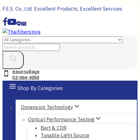
Skip
F.E.S. Co., Ltd. Excellent Products, Excellent Services
to
content
Search
for:
สอบถามข้อมูล
02-064-4050
Shop By Categories
Dimension Technology
Optical Performance Testing
Bert & CDR
Tunable Light Source