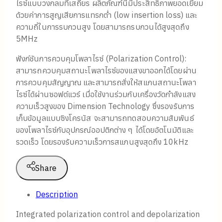
ไรซ์แบบวงกลมที่เสถียร ผลิตภัณฑ์นี้มีประสิทธิภาพยอดเยี่ยม
ด้วยค่าการสูญเสียการแทรกต่ำ (low insertion loss) และ
ความถี่ในการรบกวนสูง โดยสามารถรบกวนได้สูงสุดถึง
5MHz
ฟังก์ชันการควบคุมโพลาไรซ์ (Polarization Control):
สามารถควบคุมสถานะโพลาไรซ์ของแสงขาออกได้โดยผ่าน
การควบคุมสัญญาณ และสามารถสั่งให้สแกนสถานะโพลา
ไรซ์ได้ผ่านซอฟต์แวร์ เมื่อใช้งานร่วมกับเครื่องวัดกำลังแสง
ความเร็วสูงของ Dimension Technology ซึ่งรองรับการ
เก็บข้อมูลแบบซิงโครนัส จะสามารถทดสอบความสัมพันธ์
ของโพลาไรซ์กับอุปกรณ์ออปติกต่าง ๆ ได้โดยอัตโนมัติและ
รวดเร็ว โดยรองรับความเร็วการสแกนสูงสุดถึง 10kHz
Share
Description
Integrated polarization control and depolarization