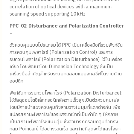
correlation of optical devices with a maximum
scanning speed supporting 10kHz
PPC-02 Disturbance and Polarization Controller
–
ตัวควบคุมแบบโปรแกรมได้ PPC เป็นเครื่องมือที่รวมฟังก์ชัน
การควบคุมโพลาไรซ์ (Polarization Control) และการ
รบกวนโพลาไรซ์ (Polarization Disturbance) ไว้ในเครื่อง
เดียว โดยพัฒนาโดย Dimension Technology ซึ่งเป็น
เครื่องมือสำคัญสำหรับระบบทดสอบแบบพาสซีฟในงานด้าน
ออปติก
ฟังก์ชันการรบกวนโพลาไรซ์ (Polarization Disturbance):
ใช้วัสดุออปโตอิเล็กทรอนิกส์ความเร็วสูงเป็นตัวควบคุมเฟส
โดยมีการนำแผงควบคุมทั้งสามวางในมุมที่แตกต่างกัน เพื่อ
แปลงสถานะโพลาไรซ์ของแสงขาเข้าที่เป็นค่าใด ๆ ให้กลาย
เป็นสถานะโพลาไรซ์แบบสุ่ม ซึ่งสามารถครอบคลุมทั่วทรง
กลม Poincaré ได้อย่างรวดเร็ว และท้ายที่สุดจะได้แสงโพลา