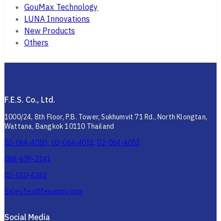
GouMax Technology
LUNA Innovations
New Products
Others
F.E.S. Co., Ltd.
1000/24, 8th Floor, P.B. Tower, Sukhumvit 71 Rd., North Klongtan,
Wattana, Bangkok 10110 Thailand
02-064-4050 , 02-064-4051, 02-064-4052
088-659-2141
02-010-4262
Sales.fes@fesupply.com
Social Media