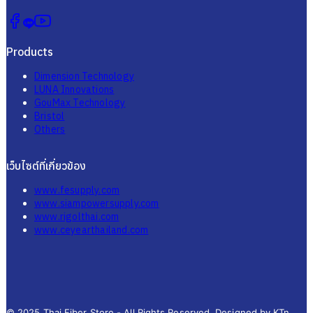
Products
Dimension Technology
LUNA Innovations
GouMax Technology
Bristol
Others
เว็บไซต์ที่เกี่ยวข้อง
www.fesupply.com
www.siampowersupply.com
www.rigolthai.com
www.ceyearthailand.com
© 2025 Thai Fiber Store - All Rights Reserved. Designed by KTn