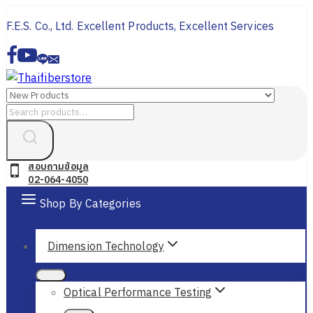
Skip
F.E.S. Co., Ltd. Excellent Products, Excellent Services
to
content
Search
for:
สอบถามข้อมูล
02-064-4050
Shop By Categories
Dimension Technology
Optical Performance Testing