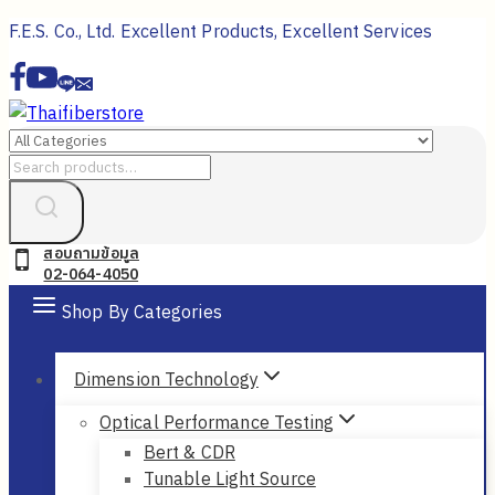
Skip
F.E.S. Co., Ltd. Excellent Products, Excellent Services
to
content
Search
for:
สอบถามข้อมูล
02-064-4050
Shop By Categories
Dimension Technology
Optical Performance Testing
Bert & CDR
Tunable Light Source