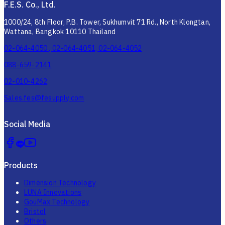
F.E.S. Co., Ltd.
1000/24, 8th Floor, P.B. Tower, Sukhumvit 71 Rd., North Klongtan,
Wattana, Bangkok 10110 Thailand
02-064-4050 , 02-064-4051, 02-064-4052
088-659-2141
02-010-4262
Sales.fes@fesupply.com
Social Media
Products
Dimension Technology
LUNA Innovations
GouMax Technology
Bristol
Others