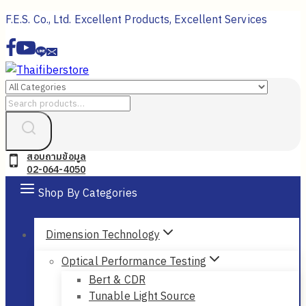
Skip
F.E.S. Co., Ltd. Excellent Products, Excellent Services
to
content
Search
for:
สอบถามข้อมูล
02-064-4050
Shop By Categories
Dimension Technology
Optical Performance Testing
Bert & CDR
Tunable Light Source