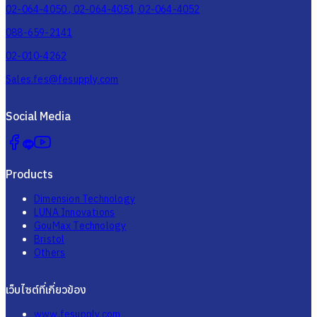
02-064-4050 , 02-064-4051, 02-064-4052
088-659-2141
02-010-4262
Sales.fes@fesupply.com
Social Media
Products
Dimension Technology
LUNA Innovations
GouMax Technology
Bristol
Others
เว็บไซต์ที่เกี่ยวข้อง
www.fesupply.com