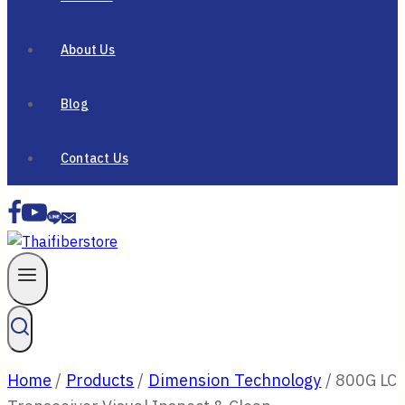
About Us
Blog
Contact Us
Home
/
Products
/
Dimension Technology
/
800G LC