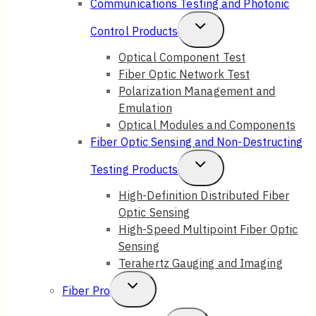
Communications Testing and Photonic
Menu
Toggle
Control Products
Child
Optical Component Test
Fiber Optic Network Test
Menu
Polarization Management and
Emulation
Optical Modules and Components
Fiber Optic Sensing and Non-Destructing
Toggle
Testing Products
Child
High-Definition Distributed Fiber
Optic Sensing
Menu
High-Speed Multipoint Fiber Optic
Sensing
Terahertz Gauging and Imaging
Toggle
Fiber Pro
Child