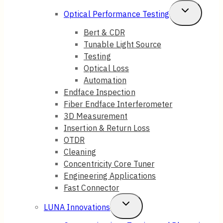
Child
Toggle
Optical Performance Testing
Menu
Child
Bert & CDR
Tunable Light Source
Menu
Testing
Optical Loss
Automation
Endface Inspection
Fiber Endface Interferometer
3D Measurement
Insertion & Return Loss
OTDR
Cleaning
Concentricity Core Tuner
Engineering Applications
Fast Connector
Toggle
LUNA Innovations
Child